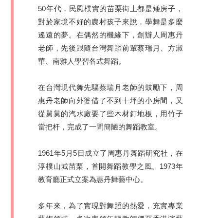
50年代，民風樸實的苗栗街上都是矮房子，
對於家境不好的農村孩子來說，學舞是多麼
遙遠的夢。在偶然的機緣下，創辦人周惠丹
老師，先後跟隨台灣舞蹈前輩蔡瑞月、方淑
華、南雅人學習各式舞蹈。
在台灣現代舞先驅蔡瑞月老師的鼓勵下，周
惠丹老師向外婆借了不到十坪的小房間，又
從舅舅的汽水廠要了些木材釘地板，用竹子
當把杆，完成了一間簡陋的舞蹈教室。
1961年5月5日成立了周惠丹舞蹈研究社，在
淳樸山城苗栗，首開舞蹈教學之風。1973年
教育廳正式立案為惠丹舞藝中心。
多年來，為了實現對舞蹈的熱愛，充實專業